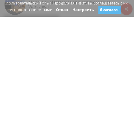
Alnar. Car electronics and car mechanics
пользовательский опыт. Продолжая визит, вы соглашаетесь с их
Warszawa
использованием нами.
Отказ
Настроить
Я согласен
Review consent
Dęblińska
04-187 Warszawa mazowieckie
Poland
www.alnar.com.pl/
+48 790 025 314
Закрыто
Вы являетесь владельцем этого бизнеса?
Предложить изменение
РЕМОНТ АВТОМОБИЛЕЙ