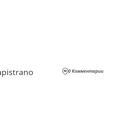
apistrano
0
Комментарии