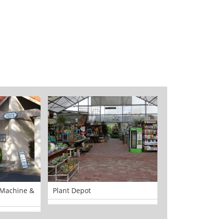
 Machine &
Plant Depot
Zen Dojos Mart
Academy