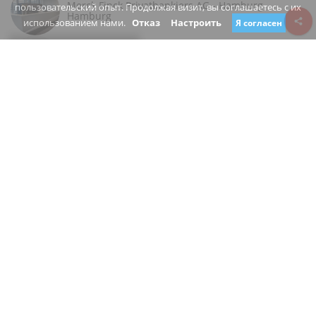
Merck Finck Privatbankiers AG - Hamburg
пользовательский опыт. Продолжая визит, вы соглашаетесь с их
Hamburg
использованием нами.
Отказ
Настроить
Я согласен
Review consent
Alstertor
20095 Hamburg Hamburg
Germany
www.merckfinck.de/
+49 40 356120
Закрыто
Вы являетесь владельцем этого бизнеса?
Предложить изменение
БАНКА